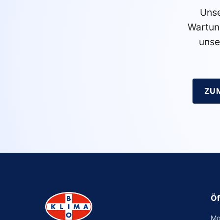
Unse
Wartun
unse
ZU
Öf
Mo