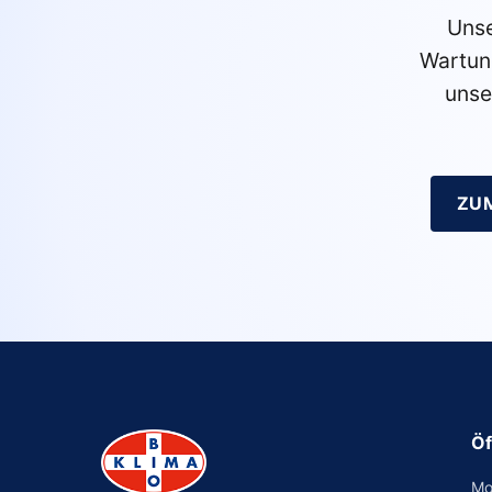
Unse
Wartun
unse
ZU
Öf
Mo