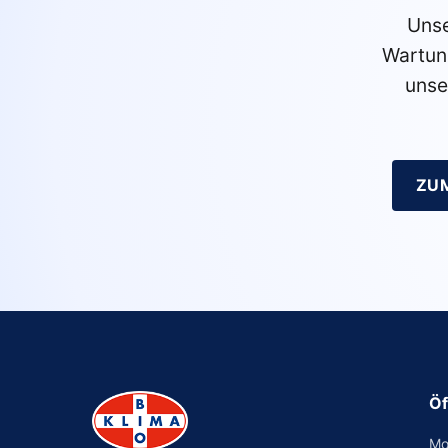
Unse
Wartun
unse
ZU
Öf
Mo