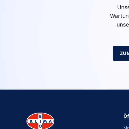
Unse
Wartun
unse
ZU
Öf
Mo