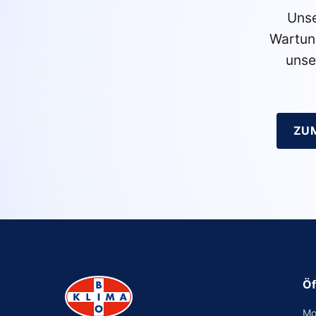
Unse
Wartun
unse
ZU
Öf
Mo