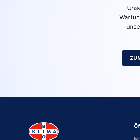
Unse
Wartun
unse
ZU
Öf
Mo