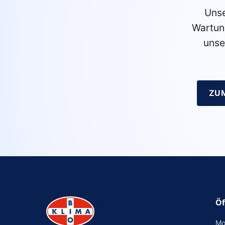
Unse
Wartun
unse
ZU
Öf
Mo