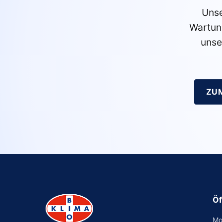
Unse
Wartun
unse
ZU
Öf
Mo