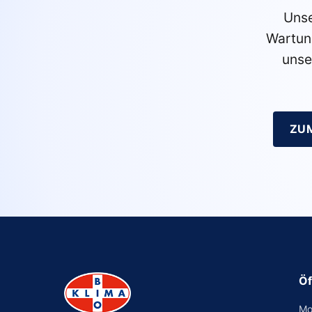
Unse
Wartun
unse
ZU
Öf
Mo