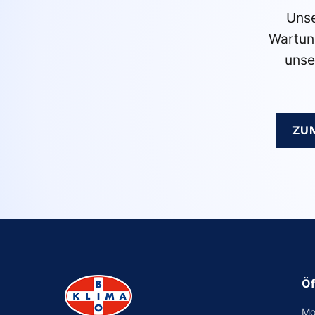
Unse
Wartun
unse
ZU
Öf
Mo