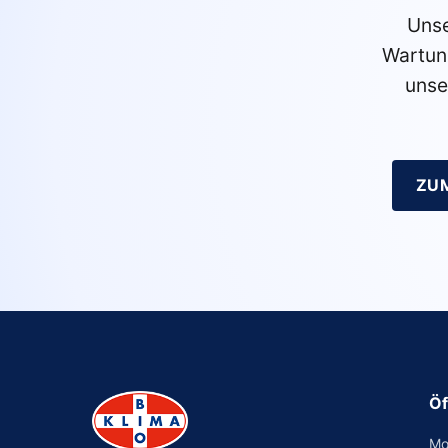
Unse
Wartun
unse
ZU
Öf
Mo