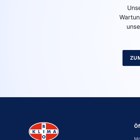
Unse
Wartun
unse
ZU
Öf
Mo