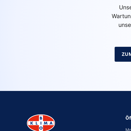
Unse
Wartun
unse
ZU
Öf
Mo