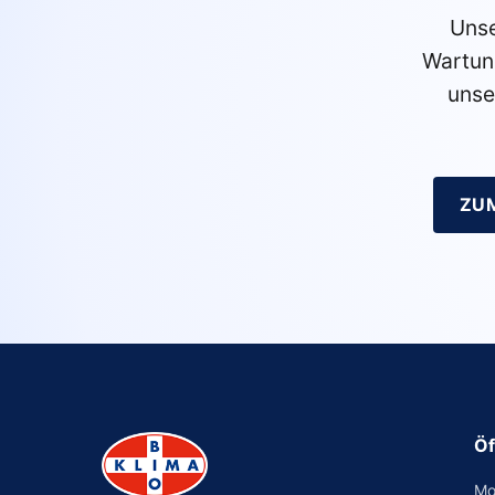
Unse
Wartun
unse
ZU
Öf
Mo