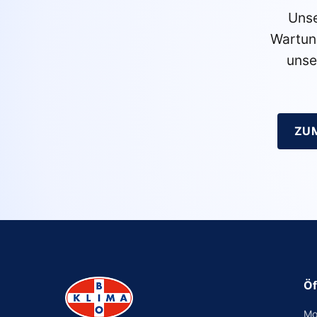
Unse
Wartun
unse
ZU
Öf
Mo