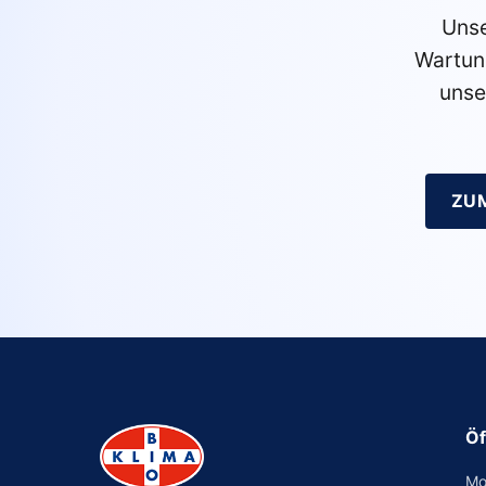
Unse
Wartun
unse
ZU
Öf
Mo