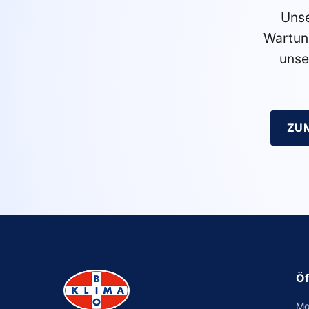
Unse
Wartun
unse
ZU
Öf
Mo