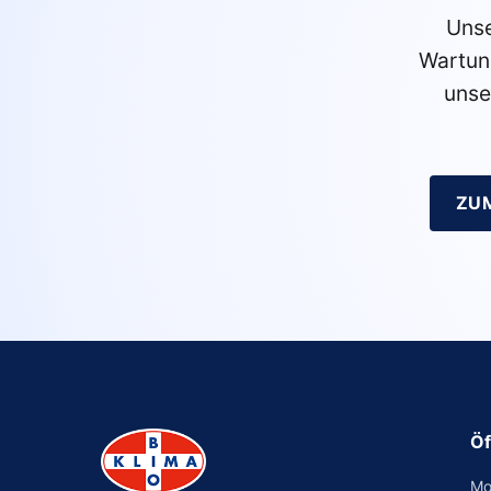
Unse
Wartun
unse
ZU
Öf
Mo