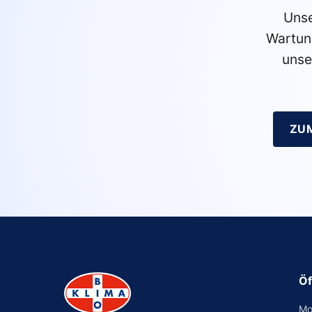
Unse
Wartun
unse
ZU
Öf
Mo