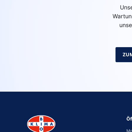
Unse
Wartun
unse
ZU
Öf
Mo