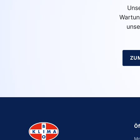
Unse
Wartun
unse
ZU
Öf
Mo