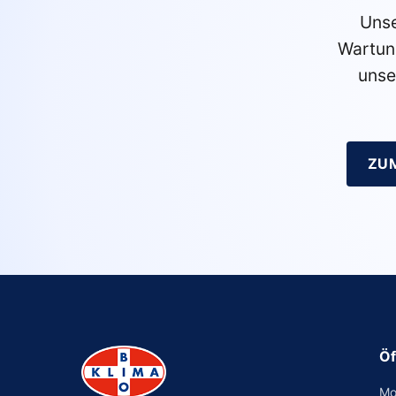
Unse
Wartun
unse
ZU
Öf
Mo