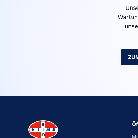
Unse
Wartun
unse
ZU
Öf
Mo