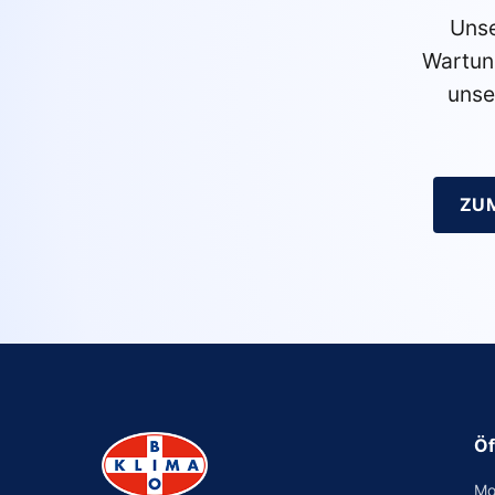
Unse
Wartun
unse
ZU
Öf
Mo