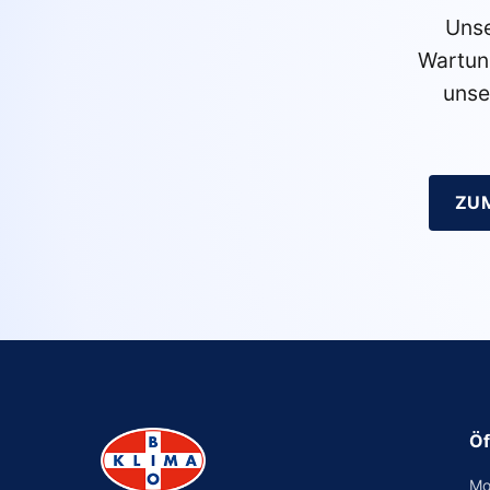
Unse
Wartun
unse
ZU
Öf
Mo