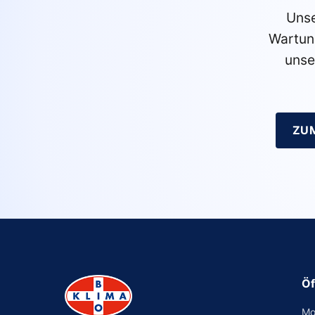
Unse
Wartun
unse
ZU
Öf
Mo