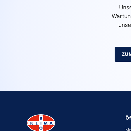
Unse
Wartun
unse
ZU
Öf
Mo